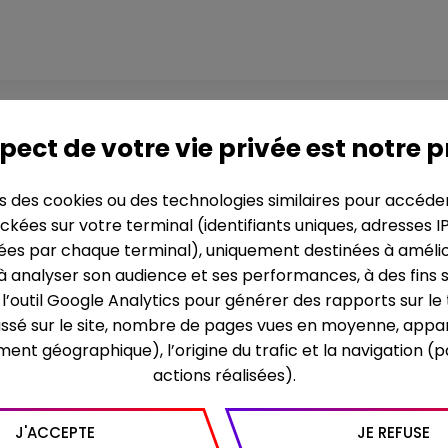
r encore
pect de votre vie privée est notre p
ns des cookies ou des technologies similaires pour accéde
ckées sur votre terminal (identifiants uniques, adresses I
SYNOPSIS
es par chaque terminal), uniquement destinées à améliore
 à analyser son audience et ses performances, à des fins s
Une série de portraits 
re l’outil Google Analytics pour générer des rapports sur l
métier avec passion.
assé sur le site, nombre de pages vues en moyenne, appar
Tous exercent depuis su
recul sur l’évolution de
ment géographique), l’origine du trafic et la navigation (
années. Leurs témoigna
actions réalisées).
rupture, en équilibre i
métier et la peur de n
conditions décentes :
J'ACCEPTE
JE REFUSE