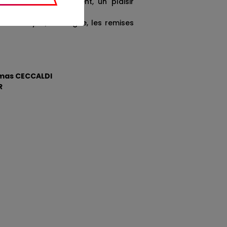
initiale, un engagement, un plaisir
 de moyen, la fatigue, les remises
mas CECCALDI
R