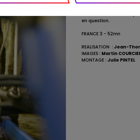
Ils racontent une envie 
quotidien à exercer…
… Mais aussi les manques
en question.
FRANCE 3 - 52mn
REALISATION :
Jean-Tho
IMAGES :
Martin COURCIE
MONTAGE :
Julie PINTEL