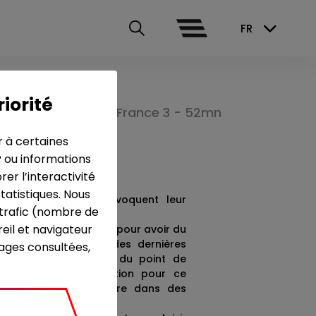
FR
riorité
France 3 - 52mn
r à certaines
P ou informations
r l’interactivité
tatistiques. Nous
de travailleurs qui évoquent leur
e trafic (nombre de
eil et navigateur
ffisamment longtemps pour avoir du
 leur pratique au fil des dernières
pages consultées,
ges sont à la limite du point de
nstable entre la vocation pour ce
e plus pouvoir le faire dans des